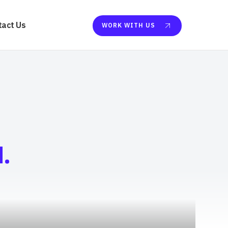
tact Us
WORK WITH US
الفخر.