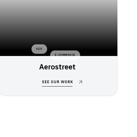
SEO
E-COMMERCE
Aerostreet
SEE OUR WORK